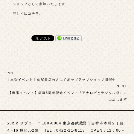
ショップとして参加いたします。
詳しくは
コチラ
。
投
PRE
稿
【出張イベント】蔦屋書店枚方にてポップアップショップ開催中
NEXT
ナ
【出張イベント】箱庭5周年記念イベント『アナログとデジタル祭』に
ビ
出店します
ゲ
ー
Sublo サブロ 〒180-0004 東京都武蔵野市吉祥寺本町２丁目
シ
４−16 原ビル2階 TEL：0422-21-8118 OPEN：12：00～