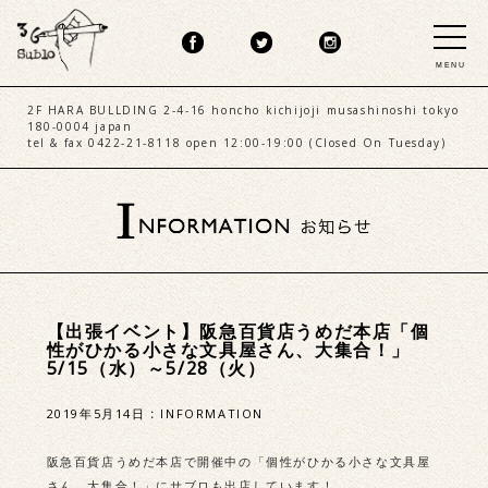
MENU
2F HARA BULLDING 2-4-16 honcho kichijoji musashinoshi tokyo
180-0004 japan
tel & fax 0422-21-8118 open 12:00-19:00 (Closed On Tuesday)
【出張イベント】阪急百貨店うめだ本店「個
性がひかる小さな文具屋さん、大集合！」
5/15（水）～5/28（火）
2019年5月14日
:
INFORMATION
阪急百貨店うめだ本店で開催中の「個性がひかる小さな文具屋
さん、大集合！」にサブロも出店しています！