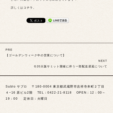
詳しくは
コチラ
。
投
PRE
稿
【ゴールデンウィーク中の営業について】
NEXT
ナ
G20大阪サミット開催に伴う一部配送遅延について
ビ
ゲ
Sublo サブロ 〒180-0004 東京都武蔵野市吉祥寺本町２丁目
ー
４−16 原ビル2階 TEL：0422-21-8118 OPEN：12：00～
シ
19：00 定休日：火曜日
ョ