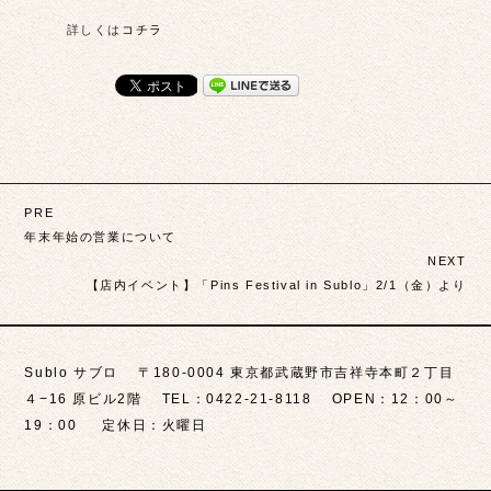
詳しくは
コチラ
投
PRE
稿
年末年始の営業について
NEXT
ナ
【店内イベント】「Pins Festival in Sublo」2/1（金）より
ビ
ゲ
Sublo サブロ 〒180-0004 東京都武蔵野市吉祥寺本町２丁目
ー
４−16 原ビル2階 TEL：0422-21-8118 OPEN：12：00～
シ
19：00 定休日：火曜日
ョ