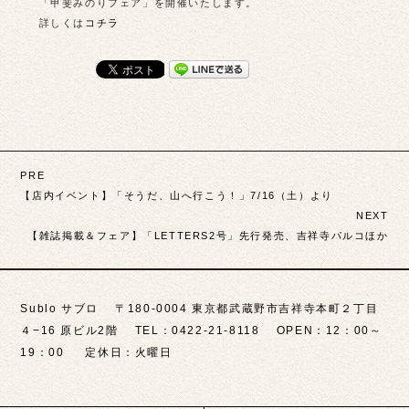
「甲斐みのりフェア」を開催いたします。
詳しくは
コチラ
投
PRE
稿
【店内イベント】「そうだ、山へ行こう！」7/16（土）より
NEXT
ナ
【雑誌掲載＆フェア】「LETTERS2号」先行発売、吉祥寺パルコほか
ビ
ゲ
Sublo サブロ 〒180-0004 東京都武蔵野市吉祥寺本町２丁目
ー
４−16 原ビル2階 TEL：0422-21-8118 OPEN：12：00～
シ
19：00 定休日：火曜日
ョ