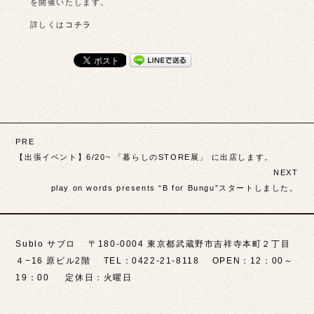
を開催いたします。
詳しくは
コチラ
投
PRE
稿
【出張イベント】6/20~ 「暮らしのSTORE展」 に出店します。
NEXT
ナ
play on words presents “B for Bungu”スタートしました。
ビ
ゲ
Sublo サブロ 〒180-0004 東京都武蔵野市吉祥寺本町２丁目
ー
４−16 原ビル2階 TEL：0422-21-8118 OPEN：12：00～
シ
19：00 定休日：火曜日
ョ