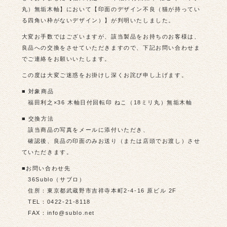
丸）無垢木軸】において【印面のデザイン不良（猫が持ってい
る四角い枠がないデザイン）】が判明いたしました。
大変お手数ではございますが、該当製品をお持ちのお客様は、
良品への交換をさせていただきますので、下記お問い合わせま
でご連絡をお願いいたします。
この度は大変ご迷惑をお掛けし深くお詫び申し上げます。
■ 対象商品
福田利之×36 木軸日付回転印 ねこ（18ミリ丸）無垢木軸
■ 交換方法
該当商品の写真をメールに添付いただき、
確認後、良品の印面のみお送り（または店頭でお渡し）させ
ていただきます。
■お問い合わせ先
36Sublo（サブロ）
住所：東京都武蔵野市吉祥寺本町2-4-16 原ビル 2F
TEL：0422-21-8118
FAX：info@sublo.net