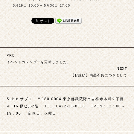
5月19日 10:00 – 5月30日 17:00
投
PRE
稿
イベントカレンダーを更新しました。
NEXT
ナ
【お詫び】商品不良につきまして
ビ
ゲ
Sublo サブロ 〒180-0004 東京都武蔵野市吉祥寺本町２丁目
ー
４−16 原ビル2階 TEL：0422-21-8118 OPEN：12：00～
シ
19：00 定休日：火曜日
ョ