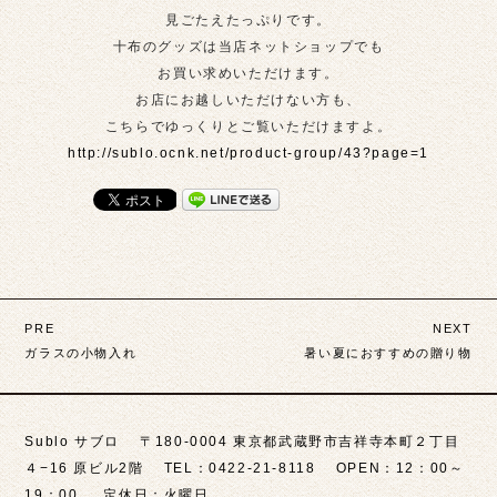
見ごたえたっぷりです。
十布のグッズは当店ネットショップでも
お買い求めいただけます。
お店にお越しいただけない方も、
こちらでゆっくりとご覧いただけますよ。
http://sublo.ocnk.net/product-group/43?page=1
投
PRE
NEXT
稿
ガラスの小物入れ
暑い夏におすすめの贈り物
ナ
ビ
Sublo サブロ 〒180-0004 東京都武蔵野市吉祥寺本町２丁目
ゲ
４−16 原ビル2階 TEL：0422-21-8118 OPEN：12：00～
19：00 定休日：火曜日