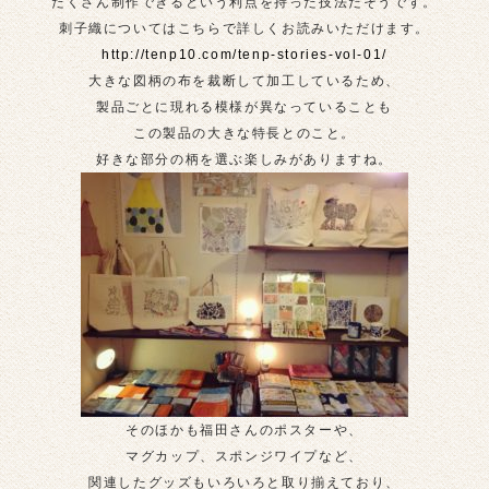
たくさん制作できるという利点を持った技法だそうです。
刺子織についてはこちらで詳しくお読みいただけます。
http://tenp10.com/tenp-stories-vol-01/
大きな図柄の布を裁断して加工しているため、
製品ごとに現れる模様が異なっていることも
この製品の大きな特長とのこと。
好きな部分の柄を選ぶ楽しみがありますね。
そのほかも福田さんのポスターや、
マグカップ、スポンジワイプなど、
関連したグッズもいろいろと取り揃えており、