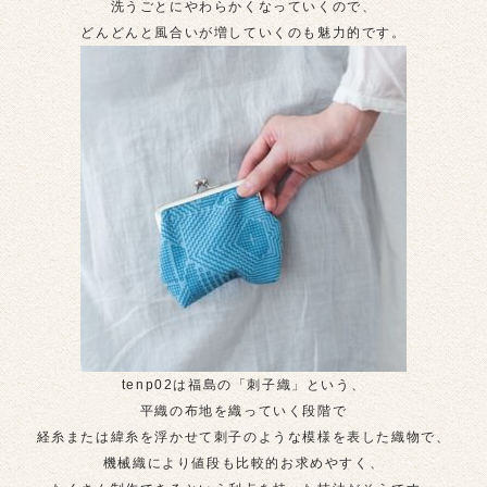
洗うごとにやわらかくなっていくので、
どんどんと風合いが増していくのも魅力的です。
tenp02は福島の「刺子織」という、
平織の布地を織っていく段階で
経糸または緯糸を浮かせて刺子のような模様を表した織物で、
機械織により値段も比較的お求めやすく、