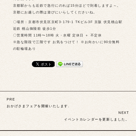
京都駅からも近鉄で急行にのれば15分ほどで到着しますよ～。
京都にお越しの際は遊びにいらしてくださいね。
〇場所：京都市伏見区京町3-179-1 TKビル3F 京阪 伏見桃山駅
近鉄 桃山御陵前 徒歩1分
〇営業時間 11時〜18時 火・水曜 定休日 ＋ 不定休
※急な階段で三階です お気をつけて！ ※お向かいに90分無料
の駐輪場あり
投
PRE
稿
おかげさまフェアを開催いたします.
NEXT
ナ
イベントカレンダーを更新しました。
ビ