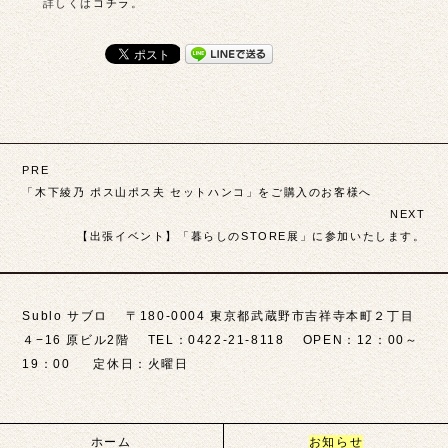
詳しくは
コチラ
。
投
PRE
稿
「木下綾乃 ポス山ポス夫 セットハンコ」をご購入のお客様へ
NEXT
ナ
【出張イベント】「暮らしのSTORE展」に参加いたします。
ビ
ゲ
Sublo サブロ 〒180-0004 東京都武蔵野市吉祥寺本町２丁目
ー
４−16 原ビル2階 TEL：0422-21-8118 OPEN：12：00～
シ
19：00 定休日：火曜日
ョ
ン
ホーム
お知らせ