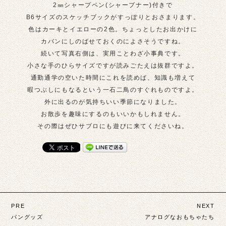
2㎜シャープペン(シャープナー)付きで
B6サイズのスケッチブックがすっぽりとおさまります。
色はカーキとイエローの2色。ちょっとしたお出かけに
カバンにしのばせておくのによさそうですね。
続いて写真右側は、実用ことわざ小事典です。
小さな手のひらサイズですが読みごたえは抜群ですよ。
通勤通学の空いた時間にこれを読めば、知識も増えて
暇つぶしにもなるという一石二鳥のすぐれものですよ。
外に出るのが気持ちいい季節になりました。
お散歩を趣味にするのもいいかもしれません。
その際はぜひサブロにも遊びに来てくださいね。
投
PRE
NEXT
稿
パングッズ
アナログなおもちゃたち