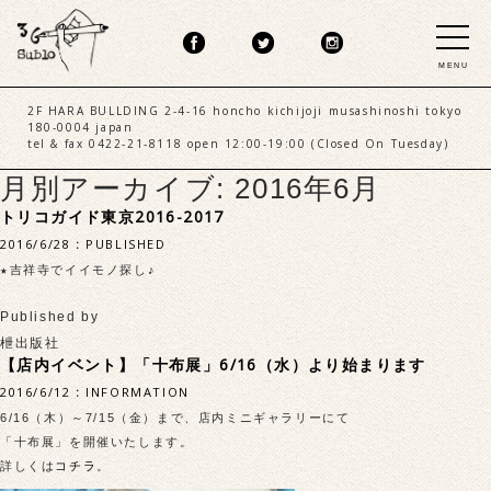
MENU
2F HARA BULLDING 2-4-16 honcho kichijoji musashinoshi tokyo
180-0004 japan
tel & fax 0422-21-8118 open 12:00-19:00 (Closed On Tuesday)
月別アーカイブ: 2016年6月
トリコガイド東京2016-2017
2016/6/28
:
PUBLISHED
★吉祥寺でイイモノ探し♪
Published by
枻出版社
【店内イベント】「十布展」6/16（水）より始まります
2016/6/12
:
INFORMATION
6/16（木）～7/15（金）まで、店内ミニギャラリーにて
「十布展」を開催いたします。
詳しくは
コチラ
。