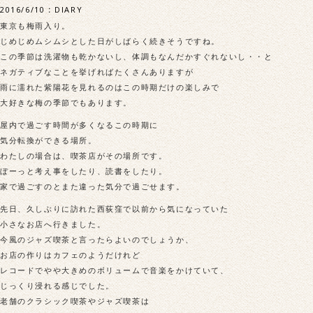
2016/6/10
:
DIARY
東京も梅雨入り。
じめじめムシムシとした日がしばらく続きそうですね。
この季節は洗濯物も乾かないし、体調もなんだかすぐれないし・・と
ネガティブなことを挙げればたくさんありますが
雨に濡れた紫陽花を見れるのはこの時期だけの楽しみで
大好きな梅の季節でもあります。
屋内で過ごす時間が多くなるこの時期に
気分転換ができる場所。
わたしの場合は、喫茶店がその場所です。
ぼーっと考え事をしたり、読書をしたり。
家で過ごすのとまた違った気分で過ごせます。
先日、久しぶりに訪れた西荻窪で以前から気になっていた
小さなお店へ行きました。
今風のジャズ喫茶と言ったらよいのでしょうか、
お店の作りはカフェのようだけれど
レコードでやや大きめのボリュームで音楽をかけていて、
じっくり浸れる感じでした。
老舗のクラシック喫茶やジャズ喫茶は