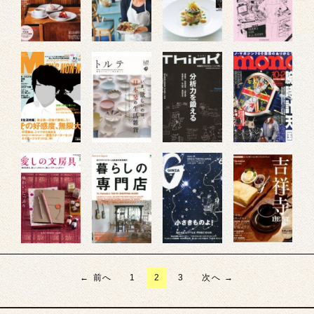
投
← 前へ
1
2
3
次へ →
稿