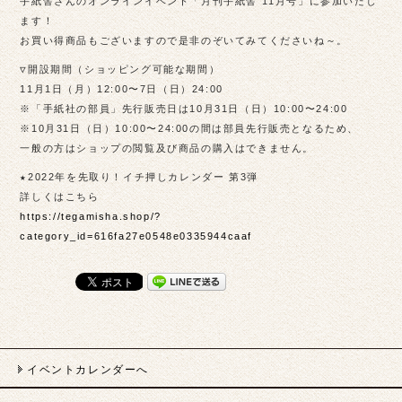
手紙舎さんのオンラインイベント「月刊手紙舎 11月号」に参加いたし
ます！
お買い得商品もございますので是非のぞいてみてくださいね～。
▽開設期間（ショッピング可能な期間）
11月1日（月）12:00〜7日（日）24:00
※「手紙社の部員」先行販売日は10月31日（日）10:00〜24:00
※10月31日（日）10:00〜24:00の間は部員先行販売となるため、
一般の方はショップの閲覧及び商品の購入はできません。
★2022年を先取り！イチ押しカレンダー 第3弾
詳しくはこちら
https://tegamisha.shop/?
category_id=616fa27e0548e0335944caaf
イベントカレンダーへ