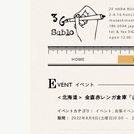
2F HARA BU
2-4-16 honch
musashinosh
180-0004 ja
tel & fax 04
open 12:00-
HOME
＜北海道＞ 金森赤レンガ倉庫「
イベントカテゴリ :
イベント
,
出張イベ
期間 :
2022年8月6日(土曜日)0:00 ～
2