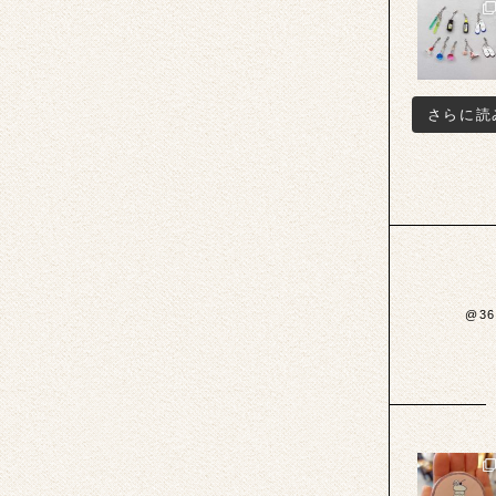
さらに読
@3