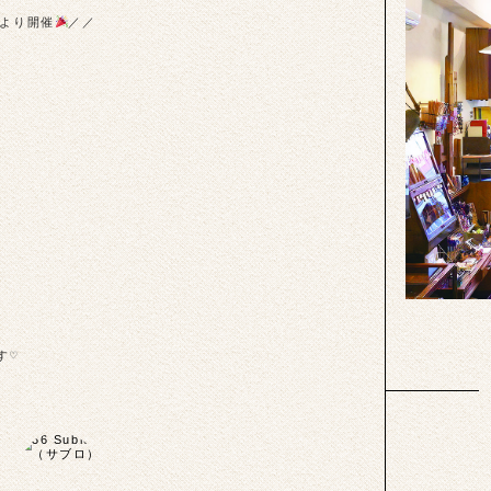
より開催︎
／／
す♡