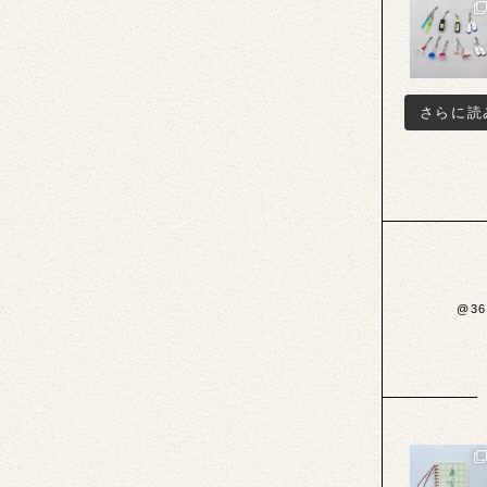
さらに読
@3