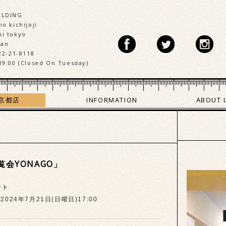
LLDING
o kichijoji
i tokyo
pan
22-21-8118
19:00 (Closed On Tuesday)
京都店
INFORMATION
ABOUT 
会YONAGO」
ント
2024年7月21日(日曜日)17:00