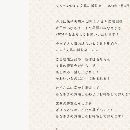
＼＼YONAGO文具の博覧会、2024年7月3日
⁡
会場は米子天満屋 1階 しんまち広場
米子のみなさま、また界隈のみなさまも
2024年もよろしくお願いいたします！
全国で大人気の紙もの＆文具を集めた、
✏︎-✏︎『文具の博覧会』✏︎-✏︎
ご当地限定品や、新作はもちろん！
文具の博覧会だからこそ
楽しめる！盛り上がれる！
かわいいものばかりに囲まれる！
たくさんの幸せを準備して
みなさまのお越しを心よりお待ちしておりま
文具の博覧会らしさを
ぎゅっとつめこんだ文具イベント♪
みなさまのお越しをお待ちしております‼︎
⁡
✎︎＿＿＿＿＿＿＿＿＿＿＿＿＿＿