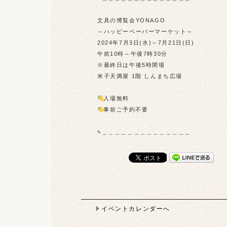
⁡
文具の博覧会YONAGO
～ハッピーペーパーマーケット～
2024年7月3日(水)～7月21日(日)
午前10時～午後7時30分
※最終日は午後5時閉場
米子天満屋 1階 しんまち広場
⁡
入場無料
事前ご予約不要
⁡
✎︎＿＿＿＿＿＿＿＿＿＿＿＿＿＿
イベントカレンダーへ