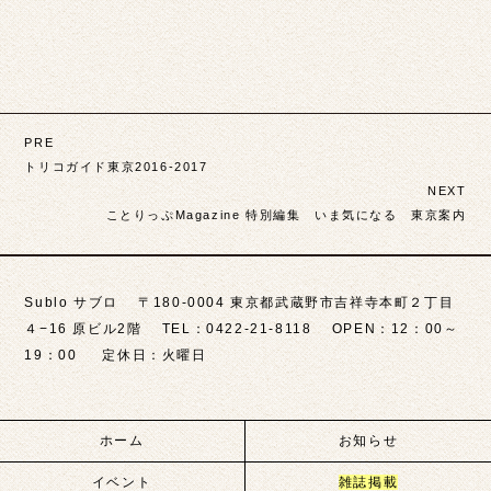
投
PRE
稿
トリコガイド東京2016-2017
NEXT
ナ
ことりっぷMagazine 特別編集 いま気になる 東京案内
ビ
ゲ
Sublo サブロ 〒180-0004 東京都武蔵野市吉祥寺本町２丁目
ー
４−16 原ビル2階 TEL：0422-21-8118 OPEN：12：00～
シ
19：00 定休日：火曜日
ョ
ン
ホーム
お知らせ
イベント
雑誌掲載