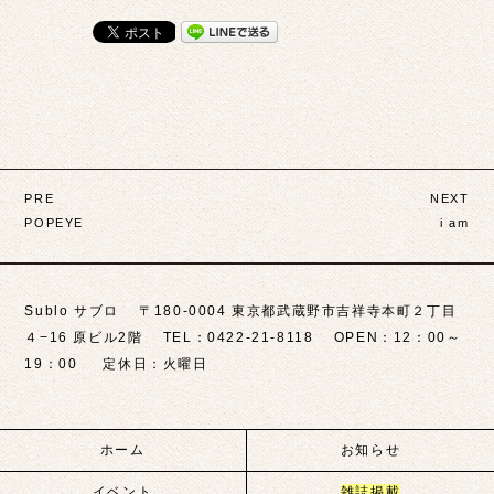
投
PRE
NEXT
稿
POPEYE
i am
ナ
ビ
Sublo サブロ 〒180-0004 東京都武蔵野市吉祥寺本町２丁目
ゲ
４−16 原ビル2階 TEL：0422-21-8118 OPEN：12：00～
19：00 定休日：火曜日
ー
シ
ョ
ホーム
お知らせ
イベント
雑誌掲載