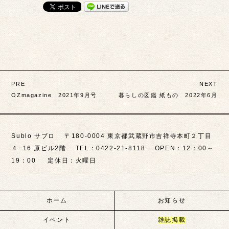
投
PRE
NEXT
稿
OZmagazine 2021年9月号
暮らしの図鑑 紙もの 2022年6月
ナ
ビ
Sublo サブロ 〒180-0004 東京都武蔵野市吉祥寺本町２丁目
ゲ
４−16 原ビル2階 TEL：0422-21-8118 OPEN：12：00～
19：00 定休日：火曜日
ー
シ
ョ
ホーム
お知らせ
ン
イベント
雑誌掲載