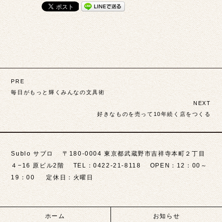
投
PRE
稿
毎日がもっと輝くみんなの文具術
NEXT
ナ
好きなものを売って10年続く店をつくる
ビ
ゲ
Sublo サブロ 〒180-0004 東京都武蔵野市吉祥寺本町２丁目
ー
４−16 原ビル2階 TEL：0422-21-8118 OPEN：12：00～
シ
19：00 定休日：火曜日
ョ
ン
ホーム
お知らせ